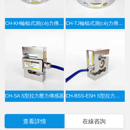
CH-KH輪輻式測(cè)力傳感器
CH-TJ輪輻式測(cè)力傳感器
CH-SA S型拉力壓力傳感器
CH-BSS-ESH S型拉力傳感器
查看詳情
在線咨詢