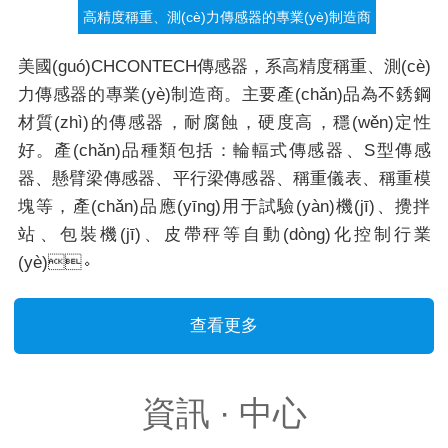
高精度稱重、測(cè)力傳感器的專業(yè)制造商
美國(guó)CHCONTECH傳感器，系高精度稱重、測(cè)
力傳感器的專業(yè)制造商。主要產(chǎn)品為不銹鋼
材質(zhì)的傳感器，耐腐蝕，硬度高，穩(wěn)定性
好。產(chǎn)品種類包括：輪輻式傳感器、S型傳感
器、懸臂梁傳感器、平行梁傳感器、稱重儀表、稱重模
塊等，產(chǎn)品應(yīng)用于試驗(yàn)機(jī)、攪拌
站、包裝機(jī)、皮帶秤等自動(dòng)化控制行業
(yè)。
查看更多
資訊 ·
中心