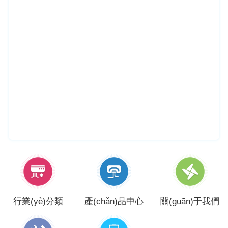
行業(yè)分類
產(chǎn)品中心
關(guān)于我們