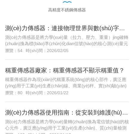
高精度不銹鋼傳感器
測(cè)力傳感器：連接物理世界與數(shù)字世界的橋梁
測(cè)力傳感器是將力學(xué)量（拉力、壓力、重量）jing確轉
(zhuǎn)換為標(biāo)準(zhǔn)化dian信號(hào)的核心測(cè)量元
件
瀏覽：54
時(shí)間：2026/02/05
稱重傳感器廠家：稱重傳感器不顯示稱重值？
稱重傳感器作為現(xiàn)代稱重系統(tǒng)的核心部件，廣泛應
(yīng)用于工業(yè)生產(chǎn)線、商業(yè)秤、實(shí)驗(yàn)
室及各類自動(dòng)化控制系統(tǒng)中
瀏覽：80
時(shí)間：2026/01/22
測(cè)力傳感器使用指南：從安裝到維護(hù)的全流程解析
測(cè)力傳感器是將力學(xué)量轉(zhuǎn)換為電信號(hào)的核
心元件，廣泛應(yīng)用于工業(yè)生產(chǎn)、質(zhì)量檢測