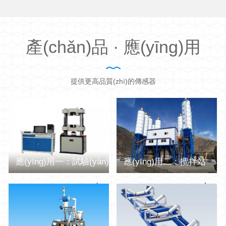
產(chǎn)品 ·
應(yīng)用
提供更高品質(zhì)的傳感器
應(yīng)用一：試驗(yàn)機(jī)
應(yīng)用二：攪拌站