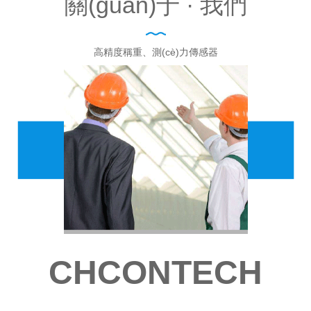
關(guān)于 ·
我們
高精度稱重、測(cè)力傳感器
CHCONTECH