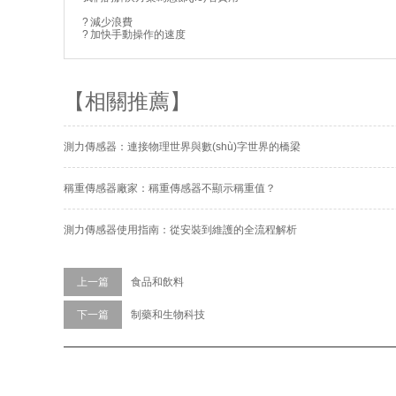
? 減少浪費
? 加快手動操作的速度
【相關推薦】
測力傳感器：連接物理世界與數(shù)字世界的橋梁
稱重傳感器廠家：稱重傳感器不顯示稱重值？
測力傳感器使用指南：從安裝到維護的全流程解析
上一篇
食品和飲料
下一篇
制藥和生物科技