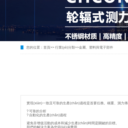
您的位置：
首頁
>>
行業(yè)分類
>>
金屬、塑料與電子部件
實現(xiàn)一致且可靠的生產(chǎn)過程是首要任務。稱重
? 可靠的分析
? 自動化的生產(chǎn)過程
避免非增值活動的成本和減少生產(chǎn)時間是關鍵的目標。
我們的解決方案為您節(jié)省費用