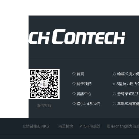
◇ 首頁
◇ 輪輻式測力
◇ 關于我們
◇ S型拉力壓力
◇ 資訊中心
◇ 懸臂梁式壓
◇ 聯(lián)系我們
◇ 單點式稱重
微信客服
友情鏈接/LINKS
稱重模塊
PTSH傳感器
國產(chǎn)測力