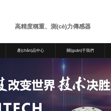
高精度稱重、測(cè)力傳感器
產(chǎn)品中心
關(guān)于我們