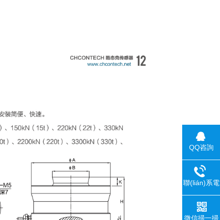
QQ咨詢
聯(lián)系電
話
微信掃一掃