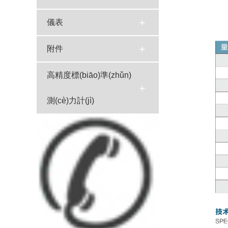
儀表
附件
高精度標(biāo)準(zhǔn)
測(cè)力計(jì)