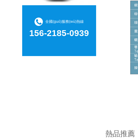
全國(guó)服務(wù)熱線
156-2185-0939
熱品推薦