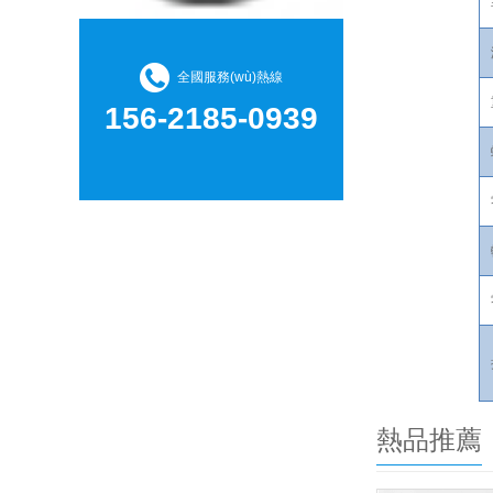
全國服務(wù)熱線
156-2185-0939
熱品推薦