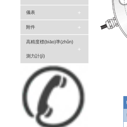
儀表
附件
高精度標(biāo)準(zhǔn)
測力計(jì)