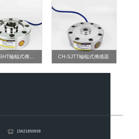
CH-PTSHT輪輻式傳感器
CH-SJTT輪輻式傳感器
15621850939