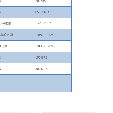
抗
700±5Ω
阻
≥5000MΩ
lì)電壓
5～15V/DC
)償溫度范圍
-10℃～+40℃
度范圍
-30℃～+70℃
載
150%F.S
載
300%F.S